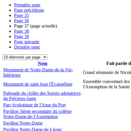
Première page
Page précédente
Page
35
Page
36
Page
37
(page actuelle)
Page
38
Page
39
Page suivante
Dernière page
Nom
Fait partie 
Monument de Notre-Dame-de-la-Vie-
Grand séminaire de Nicol
Intérieure
Ensemble conventuel des
Monument de saint Jean l'Évangéliste
l'Assomption de la Sainte
Palissade du cloître des Soeurs adoratrices
du Précieux-Sang
Parc écologique de l'Anse du Port
Pavillon 3ième secondaire du collège
Notre-Dame-de-l'Assomption
Pavillon Notre-Dame
Pavillon Notre-Dame-de-Liesse