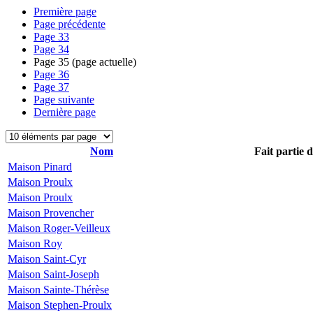
Première page
Page précédente
Page
33
Page
34
Page
35
(page actuelle)
Page
36
Page
37
Page suivante
Dernière page
Nom
Fait partie 
Maison Pinard
Maison Proulx
Maison Proulx
Maison Provencher
Maison Roger-Veilleux
Maison Roy
Maison Saint-Cyr
Maison Saint-Joseph
Maison Sainte-Thérèse
Maison Stephen-Proulx