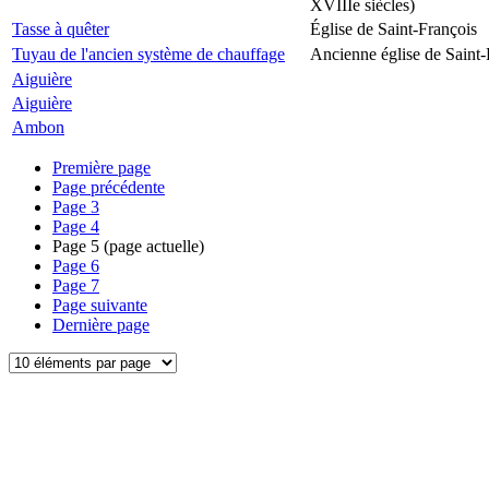
XVIIIe siècles)
Tasse à quêter
Église de Saint-François
Tuyau de l'ancien système de chauffage
Ancienne église de Saint-
Aiguière
Aiguière
Ambon
Première page
Page précédente
Page
3
Page
4
Page
5
(page actuelle)
Page
6
Page
7
Page suivante
Dernière page