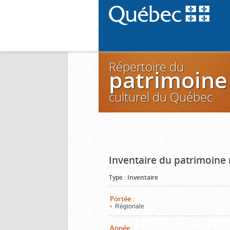
Répertoire du
patrimoine
culturel du Québec
Inventaire du patrimoine m
Type
:
Inventaire
Portée
:
Régionale
Année
: