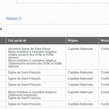
Plaques (7)
Page
Dernière
nte
page
Fait partie de
Région
Munic
Ancienne église de Saint-Pierre
Capitale-Nationale
Confid
Biens mobiliers à caractère religieux
(Autels anciens des XVIIe et XVIIIe
siècles)
Biens mobiliers à caractère religieux
(Tabernacles anciens des XVIIe et XVIIIe
siècles)
Église de Saint-François
Capitale-Nationale
Confid
Église de Saint-François
Capitale-Nationale
Confid
Église de Saint-François
Capitale-Nationale
Confid
Biens mobiliers à caractère religieux
Capitale-Nationale
Confid
(Orfèvrerie religieuse)
Église de Saint-François
Église de Saint-François
Capitale-Nationale
Confid