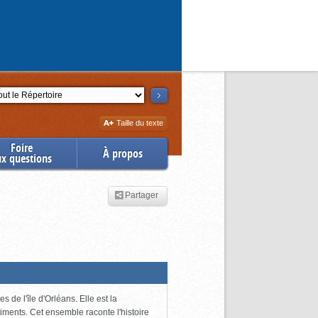
ction
Augmenter
Taille du texte
la
Foire
À propos
ux questions
Partager
 de l'île d'Orléans. Elle est la
iments. Cet ensemble raconte l'histoire