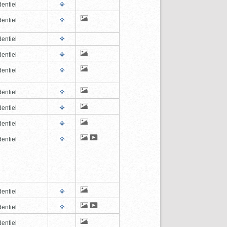
entiel
entiel
entiel
entiel
entiel
entiel
entiel
entiel
entiel
entiel
entiel
entiel