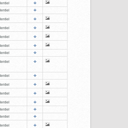
entiel
entiel
entiel
entiel
entiel
entiel
entiel
entiel
entiel
entiel
entiel
entiel
entiel
entiel
entiel