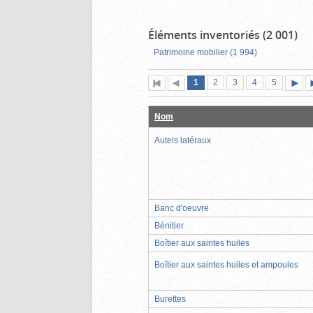
Éléments inventoriés (2 001)
Patrimoine mobilier (1 994)
Page
(page
Page
Page
Page
Page
1
Première
2
Page
3
4
5
actuelle)
page
précédente
suiva
Nom
Autels latéraux
Banc d'oeuvre
Bénitier
Boîtier aux saintes huiles
Boîtier aux saintes huiles et ampoules
Burettes