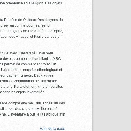
tion orléanaise et la religion. Ces objets
n du Diocèse de Québec. Des citoyens de
de créer un comité pour réaliser un
oine religieux de l'île d'Orléans (Coprio)
hacun des villages, et Pierre Lahoud en
nclue avec l'Université Laval pour
de développement culturel liant la MRC
ions permet de commencer projet. Un
 le Laboratoire d'enquête ethnologique et
seur Laurier Turgeon. Deux autres
rmis la continuation de l'inventaire.
 de 5 ans. Parallèlement, cinq universités
 certains objets inventoriés.
Orléans compte environ 1900 fiches sur des
itions et des capsules vidéo ont été
ne. L'Inventaire a outillé la Fabrique afin
Haut de la page