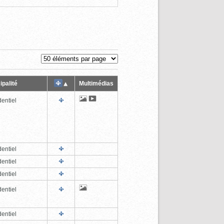
ipalité
Multimédias
entiel
entiel
entiel
entiel
entiel
entiel