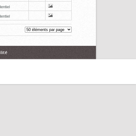
entiel
entiel
lité