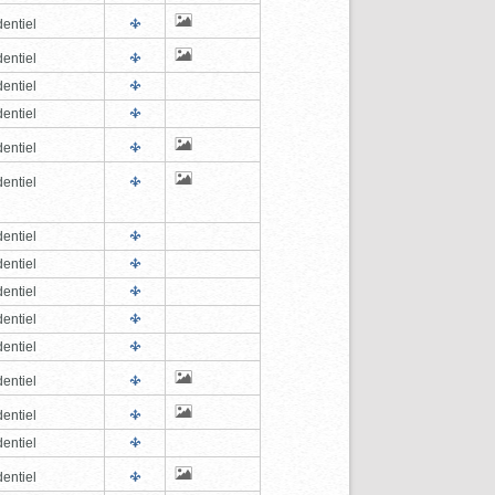
entiel
entiel
entiel
entiel
entiel
entiel
entiel
entiel
entiel
entiel
entiel
entiel
entiel
entiel
entiel