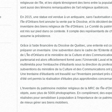
religieuse de l'île, et les objets témoignent des liens entre la popula
sont aussi des témoins remarquables de l'art religieux québécois.
En 2015, une statue est vendue à un antiquaire, sans l'autorisatio
le
l'île d'Orléans font annuler la vente par le Diocèse, et ils décident 
inventaire des biens religieux de l'île d'Orléans. Le Comité du patrim
est mis sur pied dans ce contexte. Il compte des représentants de c
assume la présidence.
Grâce à l'aide financière du Diocèse de Québec, une entente est co
préparer un inventaire. Une subvention dans le cadre de l'Entente 
de L'Île-d'Orléans et le ministère de la Culture et des Communicat
partenariat est alors officiellement formé avec l'Université Laval et
multimédia pour l'embauche d'étudiants sous la direction du profes
subventions du ministère de la Culture et des Communications ont pe
Une trentaine d'étudiants ont travaillé sur l'Inventaire pendant près
d'été ont permis la réalisation d'études plus approfondies concernant
L'Inventaire du patrimoine mobilier religieux de la MRC de l'Île-d'
objets, avec plus de 5000 photographies. En complément, des expos
réalisées pour sensibiliser à population à l'importance de ce patrimoi
de mieux gérer ses biens mobiliers.