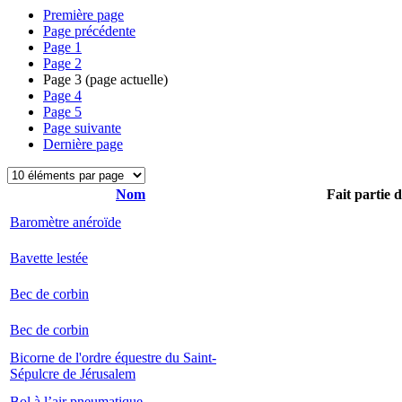
Première page
Page précédente
Page
1
Page
2
Page
3
(page actuelle)
Page
4
Page
5
Page suivante
Dernière page
Nom
Fait partie 
Baromètre anéroïde
Bavette lestée
Bec de corbin
Bec de corbin
Bicorne de l'ordre équestre du Saint-
Sépulcre de Jérusalem
Bol à l’air pneumatique