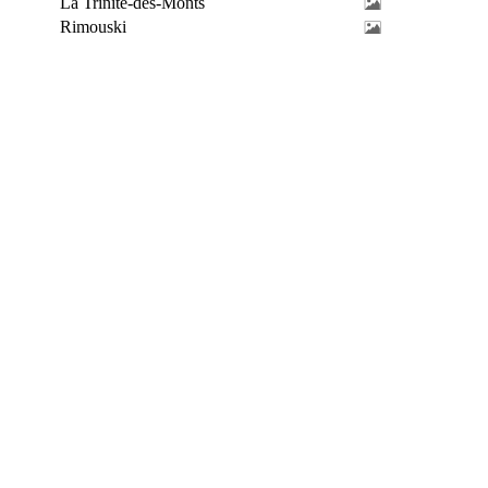
La Trinité-des-Monts
Rimouski