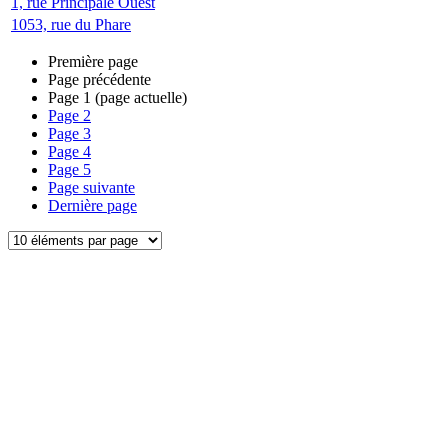
1, rue Principale Ouest
1053, rue du Phare
Première page
Page précédente
Page
1
(page actuelle)
Page
2
Page
3
Page
4
Page
5
Page suivante
Dernière page