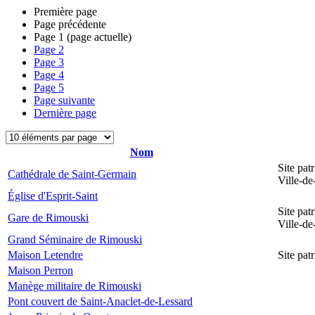
Première page
Page précédente
Page
1
(page actuelle)
Page
2
Page
3
Page
4
Page
5
Page suivante
Dernière page
Nom
Site pat
Cathédrale de Saint-Germain
Ville-d
Église d'Esprit-Saint
Site pat
Gare de Rimouski
Ville-d
Grand Séminaire de Rimouski
Maison Letendre
Site pa
Maison Perron
Manège militaire de Rimouski
Pont couvert de Saint-Anaclet-de-Lessard