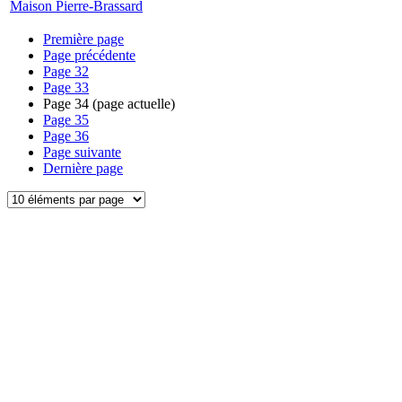
Maison Pierre-Brassard
Première page
Page précédente
Page
32
Page
33
Page
34
(page actuelle)
Page
35
Page
36
Page suivante
Dernière page