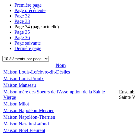
Première page
Page précédente
Page
32
Page
33
Page
34
(page actuelle)
Page
35
Page
36
Page suivante
Dernière page
Nom
Maison Louis-Lefebvre-dit-Désiles
Maison Louis-Proulx
Maison Manseau
Maison mère des Soeurs de l'Assomption de la Sainte
Ensembl
Vierge
Sainte V
Maison Milot
Maison Napoléon-Mercier
Maison Napoléon-Therrien
Maison Nazaire-Lafond
Maison Noël-Fleurent