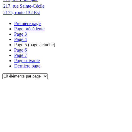
217, rue Sainte-Cécile
2175, route 132 Est
Première page
Page précédente
Page
3
Page
4
Page
5
(page actuelle)
Page
6
Page
7
Page suivante
Dernière page