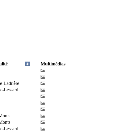
lité
Multimédias
e-Ladrière
de-Lessard
-Monts
-Monts
de-Lessard