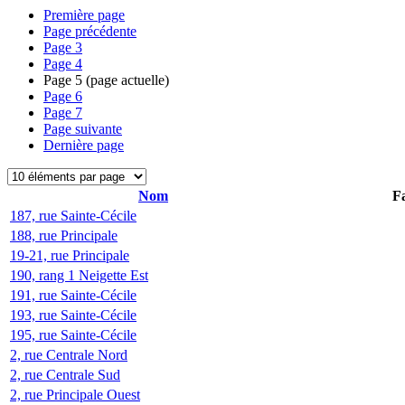
Première page
Page précédente
Page
3
Page
4
Page
5
(page actuelle)
Page
6
Page
7
Page suivante
Dernière page
Nom
Fa
187, rue Sainte-Cécile
188, rue Principale
19-21, rue Principale
190, rang 1 Neigette Est
191, rue Sainte-Cécile
193, rue Sainte-Cécile
195, rue Sainte-Cécile
2, rue Centrale Nord
2, rue Centrale Sud
2, rue Principale Ouest