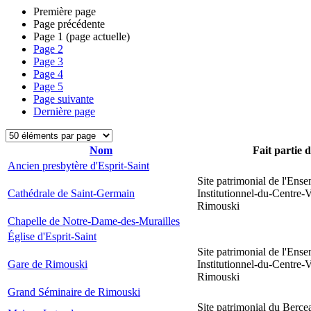
Première page
Page précédente
Page
1
(page actuelle)
Page
2
Page
3
Page
4
Page
5
Page suivante
Dernière page
Nom
Fait partie 
Ancien presbytère d'Esprit-Saint
Site patrimonial de l'Ens
Cathédrale de Saint-Germain
Institutionnel-du-Centre-V
Rimouski
Chapelle de Notre-Dame-des-Murailles
Église d'Esprit-Saint
Site patrimonial de l'Ens
Gare de Rimouski
Institutionnel-du-Centre-V
Rimouski
Grand Séminaire de Rimouski
Site patrimonial du Berce