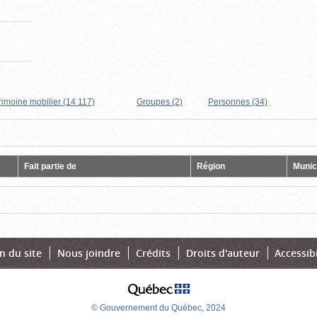
rimoine mobilier (14 117)
Groupes (2)
Personnes (34)
Fait partie de
Région
Munici
n du site
Nous joindre
Crédits
Droits d'auteur
Accessibi
© Gouvernement du Québec, 2024