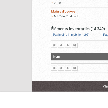
2019
Maître d'oeuvre
:
MRC de Coaticook
Éléments inventoriés (14 349)
Patrimoine immobilier (196)
Pat
Première
Page
Page
Dernière
page
précédente
suivante
page
Nom
Première
Page
Page
Dernière
page
précédente
suivante
page
Pla