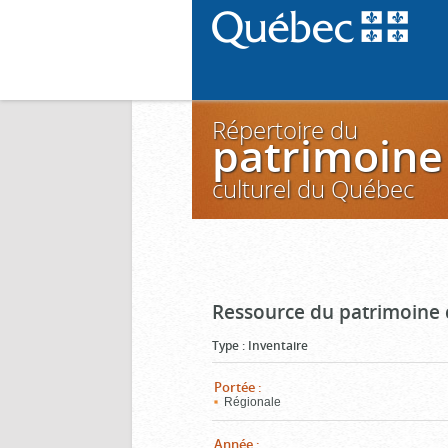
Répertoire du
patrimoine
culturel du Québec
Ressource du patrimoine 
Type
:
Inventaire
Portée
:
Régionale
Année
: