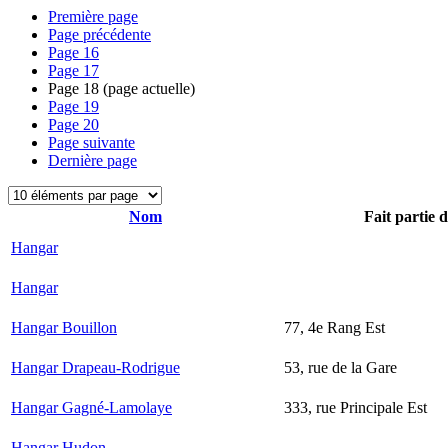
Première page
Page précédente
Page
16
Page
17
Page
18
(page actuelle)
Page
19
Page
20
Page suivante
Dernière page
Nom
Fait partie 
Hangar
Hangar
Hangar Bouillon
77, 4e Rang Est
Hangar Drapeau-Rodrigue
53, rue de la Gare
Hangar Gagné-Lamolaye
333, rue Principale Est
Hangar Hudon