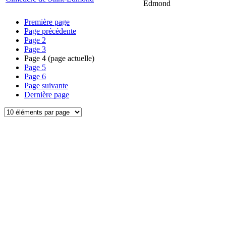
Edmond
Première page
Page précédente
Page
2
Page
3
Page
4
(page actuelle)
Page
5
Page
6
Page suivante
Dernière page