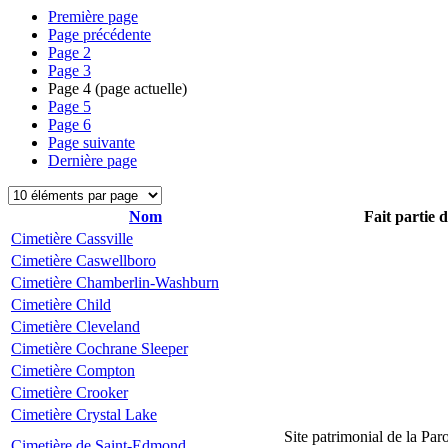
Première page
Page précédente
Page
2
Page
3
Page
4
(page actuelle)
Page
5
Page
6
Page suivante
Dernière page
Nom
Fait partie 
Cimetière Cassville
Cimetière Caswellboro
Cimetière Chamberlin-Washburn
Cimetière Child
Cimetière Cleveland
Cimetière Cochrane Sleeper
Cimetière Compton
Cimetière Crooker
Cimetière Crystal Lake
Site patrimonial de la Par
Cimetière de Saint-Edmond