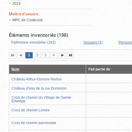
2019
Maître d'oeuvre
:
MRC de Coaticook
Éléments inventoriés (198)
Patrimoine immobilier (162)
Groupes (2)
Personn
Page
(page
Page
Page
Page
1
Première
2
Page
3
4
Page
Dernière
actuelle)
page
précédente
suivante
page
Nom
Fait partie de
Château Arthur-Osmore-Norton
Château d'eau de la rue Dominion
Croix de chemin du Village de Sainte-
Edwidge
Croix de chemin Lemire
Croix de chemin paroissiale