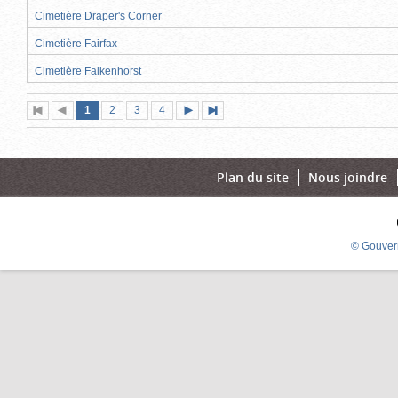
Cimetière Draper's Corner
Cimetière Fairfax
Cimetière Falkenhorst
Page
(page
Page
Page
Page
1
Première
2
Page
3
4
Page
Dernière
actuelle)
page
précédente
suivante
page
Plan du site
Nous joindre
© Gouver