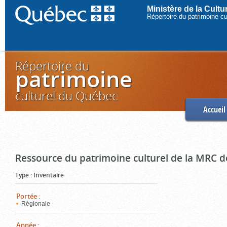
Ministère de la Cult
Répertoire du patrimoine c
Répertoire du
patrimoine
culturel du Québec
Accueil
Ressource du patrimoine culturel de la MRC d
Type
:
Inventaire
Portée
:
Régionale
Année
: