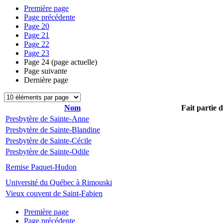
Première page
Page précédente
Page
20
Page
21
Page
22
Page
23
Page
24
(page actuelle)
Page suivante
Dernière page
Nom
Fait partie 
Presbytère de Sainte-Anne
Presbytère de Sainte-Blandine
Presbytère de Sainte-Cécile
Presbytère de Sainte-Odile
Remise Paquet-Hudon
Université du Québec à Rimouski
Vieux couvent de Saint-Fabien
Première page
Page précédente