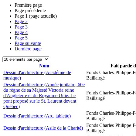
Première page
Page précédente
Page
1
(page actuelle)
Page
2
Page
3
Page
4
Page
5
Page suivante
Dernière page
Nom
Fait partie 
Dessin d'architecture (Académie de
Fonds Charles-Philippe-F
musique)
Baillairgé
Dessin d'architecture (Année jubilaire, 60e
du règne de sa Majesté Victoria reine
Fonds Charles-Philippe-F
d'Angleterre et du Royaume Unie. Le
Baillairgé
pont proposé sur le St. Laurent devant
Québec)
Fonds Charles-Philippe-F
Dessin d'architecture (Arc, tablette)
Baillairgé
Fonds Charles-Philippe-F
Dessin d'architecture (Asile de la Charité)
Baillairgé