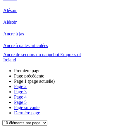
Alésoir
Alésoir
Ancre à jas
Ancre à pattes articulées
Ancre de secours du paquebot Empress of
Ireland
Première page
Page précédente
Page
1
(page actuelle)
Page
2
Page
3
Page
4
Page
5
Page suivante
Dernière page