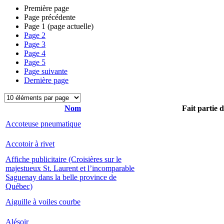
Première page
Page précédente
Page
1
(page actuelle)
Page
2
Page
3
Page
4
Page
5
Page suivante
Dernière page
Nom
Fait partie 
Accoteuse pneumatique
Accotoir à rivet
Affiche publicitaire (Croisières sur le
majestueux St. Laurent et l’incomparable
Saguenay dans la belle province de
Québec)
Aiguille à voiles courbe
Alésoir