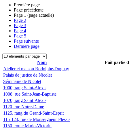
Première page
Page précédente
Page
1
(page actuelle)
Page
2
Page
3
Page
4
Page
5
Page suivante
Dernière page
Nom
Fait partie 
Atelier et maison Rodolphe-Duguay
Palais de justice de Nicolet
Séminaire de Nicolet
1000, rang Saint-Alexis
1008, rue Saint-Jean-Baptiste
1070, rang Saint-Alexis
1120, rue Notre-Dame
1125, rang du Grand-Saint-Esprit
115-123, rue de Monseigneur-Plessis
1150, route Marie-Victorin