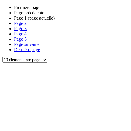
Première page
Page précédente
Page
1
(page actuelle)
Page
2
Page
3
Page
4
Page
5
Page suivante
Dernière page