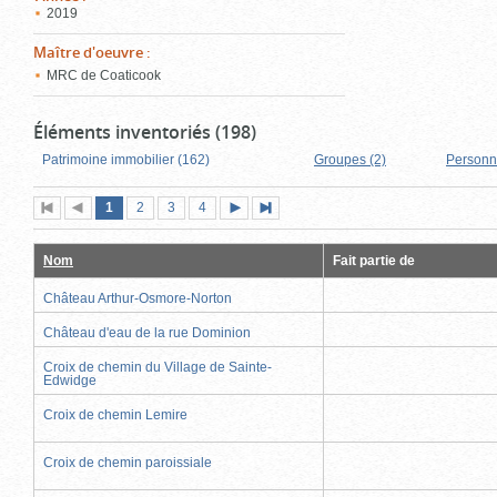
2019
Maître d'oeuvre
:
MRC de Coaticook
Éléments inventoriés (198)
Patrimoine immobilier (162)
Groupes (2)
Personn
Page
(page
Page
Page
Page
1
Première
2
Page
3
4
Page
Dernière
actuelle)
page
précédente
suivante
page
Nom
Fait partie de
Château Arthur-Osmore-Norton
Château d'eau de la rue Dominion
Croix de chemin du Village de Sainte-
Edwidge
Croix de chemin Lemire
Croix de chemin paroissiale