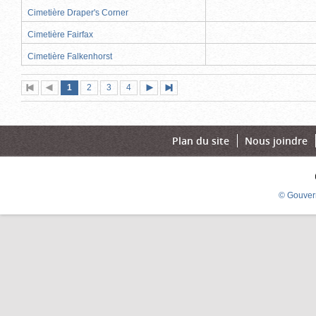
Cimetière Draper's Corner
Cimetière Fairfax
Cimetière Falkenhorst
Page
(page
Page
Page
Page
1
Première
2
Page
3
4
Page
Dernière
actuelle)
page
précédente
suivante
page
Plan du site
Nous joindre
© Gouver