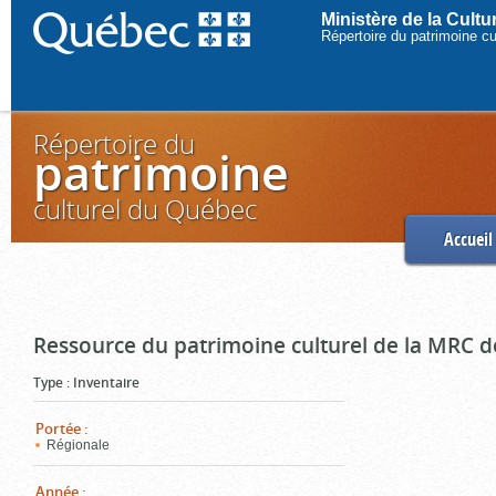
Ministère de la Cult
Répertoire du patrimoine c
Répertoire du
patrimoine
culturel du Québec
Accueil
Ressource du patrimoine culturel de la MRC d
Type
:
Inventaire
Portée
:
Régionale
Année
: