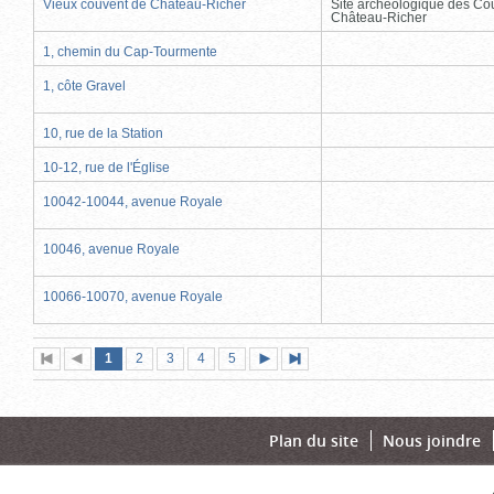
Vieux couvent de Château-Richer
Site archéologique des Co
Château-Richer
1, chemin du Cap-Tourmente
1, côte Gravel
10, rue de la Station
10-12, rue de l'Église
10042-10044, avenue Royale
10046, avenue Royale
10066-10070, avenue Royale
Page
(page
Page
Page
Page
Page
1
Première
2
Page
3
4
5
Page
Dernière
actuelle)
page
précédente
suivante
page
Plan du site
Nous joindre