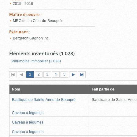
2015 - 2016
Maître d'oeuvre
:
MRC de La Côte-de-Beaupré
Exécutant
:
Bergeron Gagnon inc.
Éléments inventoriés (1 028)
Patrimoine immobilier (1 028)
Page
(page
Page
Page
Page
Page
1
Première
2
Page
3
4
5
Page
Dernière
actuelle)
page
précédente
suivante
page
Nom
Fait partie de
Basilique de Sainte-Anne-de-Beaupré
Sanctuaire de Sainte-Ann
Caveau à légumes
Caveau à légumes
Caveau à légumes