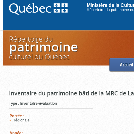
Ministère de la Cult
Répertoire du patrimoine c
Répertoire du
patrimoine
culturel du Québec
Accueil
Inventaire du patrimoine bâti de la MRC de L
Type
:
Inventaire-évaluation
Portée
:
Régionale
Année
: