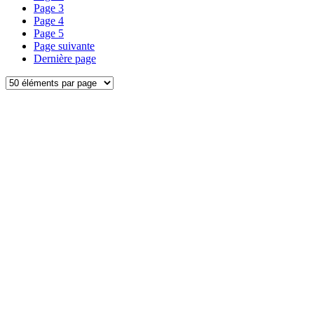
Page
3
Page
4
Page
5
Page suivante
Dernière page