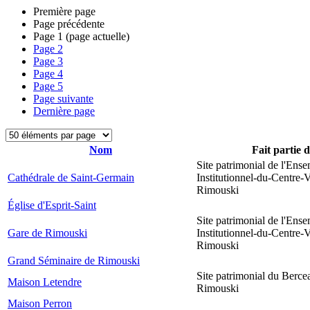
Première page
Page précédente
Page
1
(page actuelle)
Page
2
Page
3
Page
4
Page
5
Page suivante
Dernière page
Nom
Fait partie 
Site patrimonial de l'Ens
Cathédrale de Saint-Germain
Institutionnel-du-Centre-V
Rimouski
Église d'Esprit-Saint
Site patrimonial de l'Ens
Gare de Rimouski
Institutionnel-du-Centre-V
Rimouski
Grand Séminaire de Rimouski
Site patrimonial du Berce
Maison Letendre
Rimouski
Maison Perron