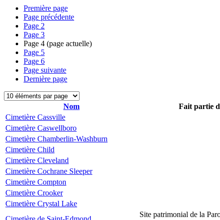
Première page
Page précédente
Page
2
Page
3
Page
4
(page actuelle)
Page
5
Page
6
Page suivante
Dernière page
Nom
Fait partie 
Cimetière Cassville
Cimetière Caswellboro
Cimetière Chamberlin-Washburn
Cimetière Child
Cimetière Cleveland
Cimetière Cochrane Sleeper
Cimetière Compton
Cimetière Crooker
Cimetière Crystal Lake
Site patrimonial de la Par
Cimetière de Saint-Edmond