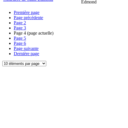
Edmond
Première page
Page précédente
Page
2
Page
3
Page
4
(page actuelle)
Page
5
Page
6
Page suivante
Dernière page