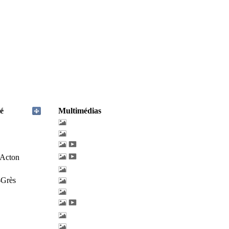
é
Multimédias
'Acton
-Grès