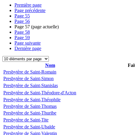
Première page
Page précédente
Page
55
Page
56
Page
57
(page actuelle)
Page
58
Page
59
Page suivante
Dernière page
Nom
Fai
Presbytère de Saint-Romain
Presbytère de Saint-Simon
Presbytère de Saint-Stanislas
Presbytère de Saint-Théodore-d'Acton
Presbytère de Saint-Théophile
Presbytère de Saint-Thomas
Presbytère de Saint-Thuribe
Presbytère de Saint-Tite
Presbytère de Saint-Ubalde
Presbytère de Saint-Valentin