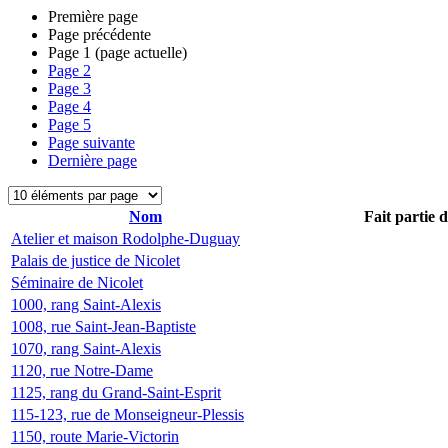
Première page
Page précédente
Page
1
(page actuelle)
Page
2
Page
3
Page
4
Page
5
Page suivante
Dernière page
Nom
Fait partie 
Atelier et maison Rodolphe-Duguay
Palais de justice de Nicolet
Séminaire de Nicolet
1000, rang Saint-Alexis
1008, rue Saint-Jean-Baptiste
1070, rang Saint-Alexis
1120, rue Notre-Dame
1125, rang du Grand-Saint-Esprit
115-123, rue de Monseigneur-Plessis
1150, route Marie-Victorin