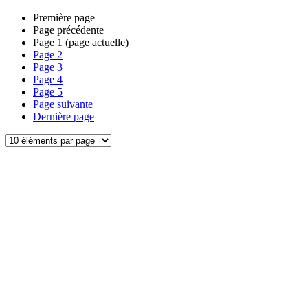
Première page
Page précédente
Page
1
(page actuelle)
Page
2
Page
3
Page
4
Page
5
Page suivante
Dernière page