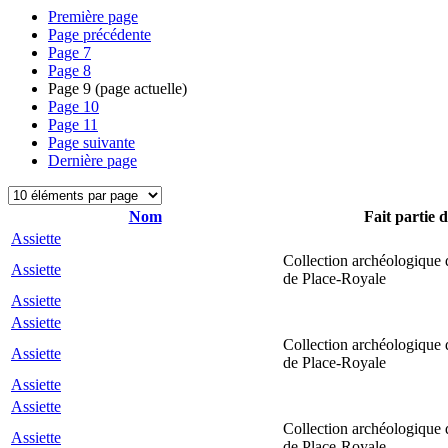
Première page
Page précédente
Page
7
Page
8
Page
9
(page actuelle)
Page
10
Page
11
Page suivante
Dernière page
Nom
Fait partie d
Assiette
Collection archéologique 
Assiette
de Place-Royale
Assiette
Assiette
Collection archéologique 
Assiette
de Place-Royale
Assiette
Assiette
Collection archéologique 
Assiette
de Place-Royale