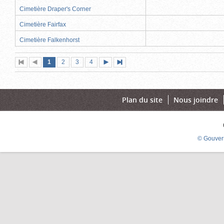
Cimetière Draper's Corner
Cimetière Fairfax
Cimetière Falkenhorst
Page
(page
Page
Page
Page
1
Première
2
Page
3
4
Page
Dernière
actuelle)
page
précédente
suivante
page
Plan du site
Nous joindre
© Gouver