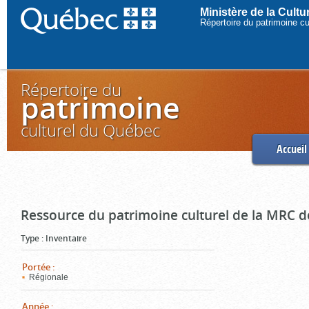
Ministère de la Cult
Répertoire du patrimoine c
Répertoire du
patrimoine
culturel du Québec
Accueil
Ressource du patrimoine culturel de la MRC d
Type
:
Inventaire
Portée
:
Régionale
Année
: