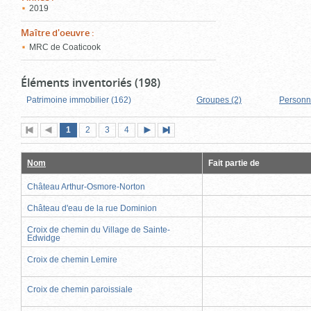
2019
Maître d'oeuvre
:
MRC de Coaticook
Éléments inventoriés (198)
Patrimoine immobilier (162)
Groupes (2)
Personn
Page
(page
Page
Page
Page
1
Première
2
Page
3
4
Page
Dernière
actuelle)
page
précédente
suivante
page
Nom
Fait partie de
Château Arthur-Osmore-Norton
Château d'eau de la rue Dominion
Croix de chemin du Village de Sainte-
Edwidge
Croix de chemin Lemire
Croix de chemin paroissiale