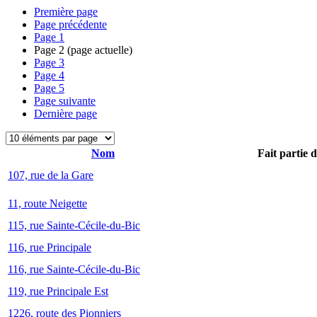
Première page
Page précédente
Page
1
Page
2
(page actuelle)
Page
3
Page
4
Page
5
Page suivante
Dernière page
Nom
Fait partie 
107, rue de la Gare
11, route Neigette
115, rue Sainte-Cécile-du-Bic
116, rue Principale
116, rue Sainte-Cécile-du-Bic
119, rue Principale Est
1226, route des Pionniers