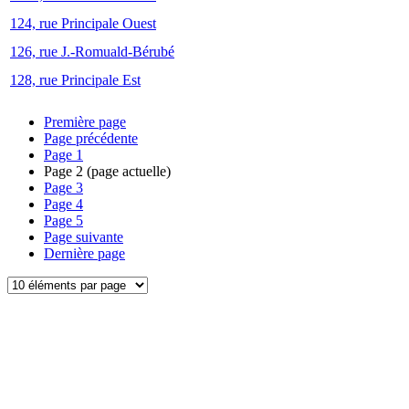
124, rue Principale Ouest
126, rue J.-Romuald-Bérubé
128, rue Principale Est
Première page
Page précédente
Page
1
Page
2
(page actuelle)
Page
3
Page
4
Page
5
Page suivante
Dernière page