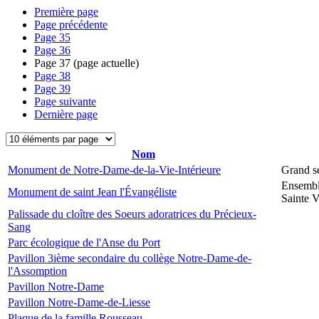
Première page
Page précédente
Page
35
Page
36
Page
37
(page actuelle)
Page
38
Page
39
Page suivante
Dernière page
Nom
Monument de Notre-Dame-de-la-Vie-Intérieure
Grand s
Ensembl
Monument de saint Jean l'Évangéliste
Sainte V
Palissade du cloître des Soeurs adoratrices du Précieux-
Sang
Parc écologique de l'Anse du Port
Pavillon 3ième secondaire du collège Notre-Dame-de-
l'Assomption
Pavillon Notre-Dame
Pavillon Notre-Dame-de-Liesse
Plaque de la famille Rousseau