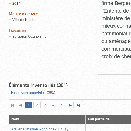
firme Berger
2014
l'Entente de 
Maître d'oeuvre
:
ministère de
Ville de Nicolet
mieux connaît
Exécutant
:
patrimonial d
Bergeron Gagnon inc.
ou aménagés 
commerciaux, 
croix de che
Éléments inventoriés (381)
Patrimoine immobilier (381)
Page
(page
Page
Page
Page
Page
1
Première
2
Page
3
4
5
Page
Dernière
actuelle)
page
précédente
suivante
page
Nom
Fait partie de
Atelier et maison Rodolphe-Duguay