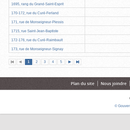
1695, rang du Grand-Saint-Esprit
170-172, rue du Curé-Ferland
171, rue de Monseigneur-Plessis
1715, rue Saint-Jean-Baptiste
172-176, rue du Curé-Raimbault
173, rue de Monseigneur-Signay
Page
(page
Page
Page
Page
Page
1
Première
2
Page
3
4
5
Page
Dernière
actuelle)
page
précédente
suivante
page
Plan du site
Nous joindre
© Gouver