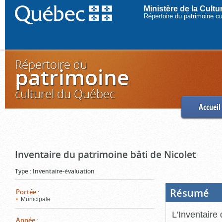
Ministère de la Cult
Répertoire du patrimoine c
Répertoire du
patrimoine
culturel du Québec
Accueil
Inventaire du patrimoine bâti de Nicolet
Type
:
Inventaire-évaluation
Résumé
(Boi
Portée
:
ouve
Municipale
cliq
pou
L'Inventaire 
ferm
Année
: