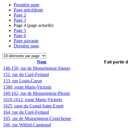
Première page
Page précédente
Page
2
Page
3
Page
4
(page actuelle)
Page
5
Page
6
Page suivante
Dernière page
Nom
Fait partie 
146-150, rue de Monseigneur-Signay
152, rue du Curé-Ferland
153, rue Louis-Caron
1580, route Marie-Victorin
160-162, rue de Monseigneur-Plessis
1610-1612, route Marie-Victorin
1625, rang du Grand-Saint-Esprit
164, rue du Curé-Ferland
165, rue de Monseigneur-Courchesne
166, rue Wilfrid-Camirand