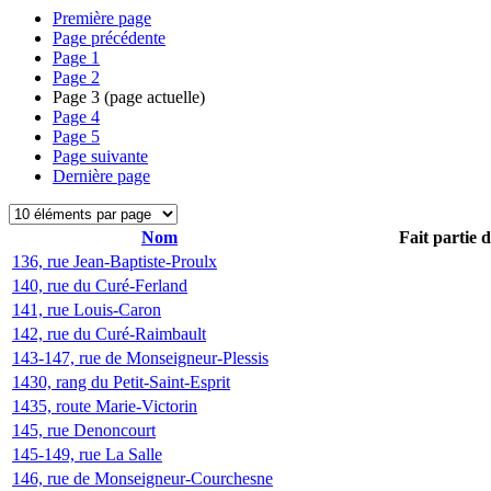
Première page
Page précédente
Page
1
Page
2
Page
3
(page actuelle)
Page
4
Page
5
Page suivante
Dernière page
Nom
Fait partie 
136, rue Jean-Baptiste-Proulx
140, rue du Curé-Ferland
141, rue Louis-Caron
142, rue du Curé-Raimbault
143-147, rue de Monseigneur-Plessis
1430, rang du Petit-Saint-Esprit
1435, route Marie-Victorin
145, rue Denoncourt
145-149, rue La Salle
146, rue de Monseigneur-Courchesne