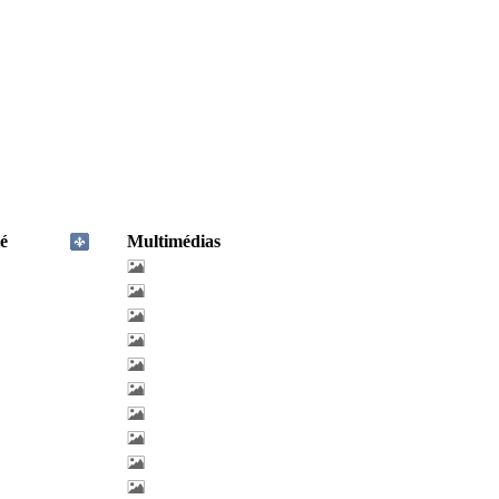
é
Multimédias