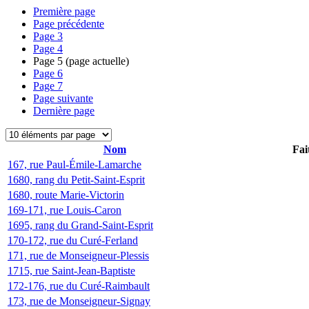
Première page
Page précédente
Page
3
Page
4
Page
5
(page actuelle)
Page
6
Page
7
Page suivante
Dernière page
Nom
Fai
167, rue Paul-Émile-Lamarche
1680, rang du Petit-Saint-Esprit
1680, route Marie-Victorin
169-171, rue Louis-Caron
1695, rang du Grand-Saint-Esprit
170-172, rue du Curé-Ferland
171, rue de Monseigneur-Plessis
1715, rue Saint-Jean-Baptiste
172-176, rue du Curé-Raimbault
173, rue de Monseigneur-Signay