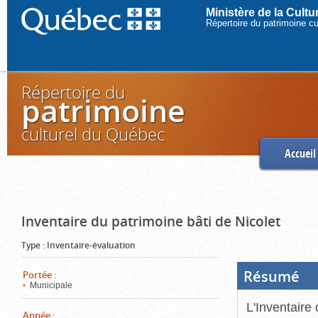
Ministère de la Cult
Répertoire du patrimoine c
Répertoire du
patrimoine
culturel du Québec
Accueil
Inventaire du patrimoine bâti de Nicolet
Type
:
Inventaire-évaluation
Résumé
(Boi
Portée
:
ouve
Municipale
cliq
pou
L'Inventaire 
ferm
Année
: