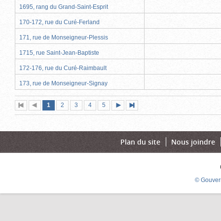
1695, rang du Grand-Saint-Esprit
170-172, rue du Curé-Ferland
171, rue de Monseigneur-Plessis
1715, rue Saint-Jean-Baptiste
172-176, rue du Curé-Raimbault
173, rue de Monseigneur-Signay
Page
(page
Page
Page
Page
Page
1
Première
2
Page
3
4
5
Page
Dernière
actuelle)
page
précédente
suivante
page
Plan du site
Nous joindre
© Gouver