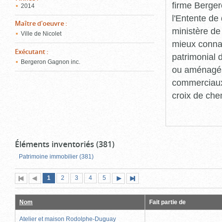
firme Berger
2014
l'Entente de 
Maître d'oeuvre
:
ministère de
Ville de Nicolet
mieux connaît
Exécutant
:
patrimonial d
Bergeron Gagnon inc.
ou aménagés 
commerciaux, 
croix de che
Éléments inventoriés (381)
Patrimoine immobilier (381)
Page
(page
Page
Page
Page
Page
1
Première
2
Page
3
4
5
Page
Dernière
actuelle)
page
précédente
suivante
page
Nom
Fait partie de
Atelier et maison Rodolphe-Duguay