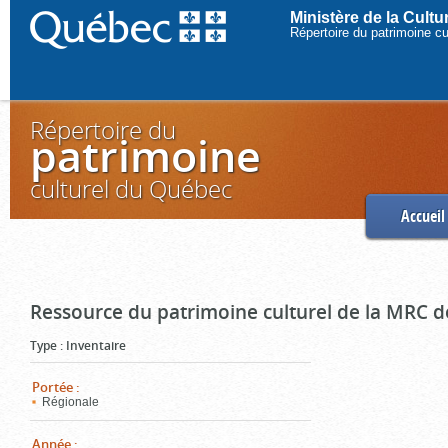
Ministère de la Cult
Répertoire du patrimoine c
Répertoire du
patrimoine
culturel du Québec
Accueil
Ressource du patrimoine culturel de la MRC d
Type
:
Inventaire
Portée
:
Régionale
Année
: