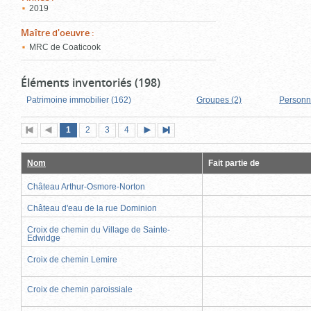
2019
Maître d'oeuvre
:
MRC de Coaticook
Éléments inventoriés (198)
Patrimoine immobilier (162)
Groupes (2)
Personn
Page
(page
Page
Page
Page
1
Première
2
Page
3
4
Page
Dernière
actuelle)
page
précédente
suivante
page
Nom
Fait partie de
Château Arthur-Osmore-Norton
Château d'eau de la rue Dominion
Croix de chemin du Village de Sainte-
Edwidge
Croix de chemin Lemire
Croix de chemin paroissiale