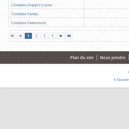
Cimetière Draper's Corner
Cimetière Fairfax
Cimetière Falkenhorst
Page
(page
Page
Page
Page
1
Première
2
Page
3
4
Page
Dernière
actuelle)
page
précédente
suivante
page
Plan du site
Nous joindre
© Gouver