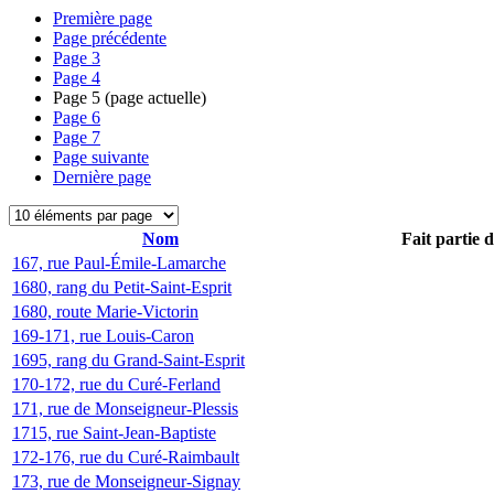
Première page
Page précédente
Page
3
Page
4
Page
5
(page actuelle)
Page
6
Page
7
Page suivante
Dernière page
Nom
Fait partie 
167, rue Paul-Émile-Lamarche
1680, rang du Petit-Saint-Esprit
1680, route Marie-Victorin
169-171, rue Louis-Caron
1695, rang du Grand-Saint-Esprit
170-172, rue du Curé-Ferland
171, rue de Monseigneur-Plessis
1715, rue Saint-Jean-Baptiste
172-176, rue du Curé-Raimbault
173, rue de Monseigneur-Signay