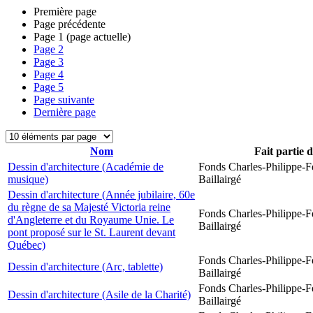
Première page
Page précédente
Page
1
(page actuelle)
Page
2
Page
3
Page
4
Page
5
Page suivante
Dernière page
Nom
Fait partie 
Dessin d'architecture (Académie de
Fonds Charles-Philippe-F
musique)
Baillairgé
Dessin d'architecture (Année jubilaire, 60e
du règne de sa Majesté Victoria reine
Fonds Charles-Philippe-F
d'Angleterre et du Royaume Unie. Le
Baillairgé
pont proposé sur le St. Laurent devant
Québec)
Fonds Charles-Philippe-F
Dessin d'architecture (Arc, tablette)
Baillairgé
Fonds Charles-Philippe-F
Dessin d'architecture (Asile de la Charité)
Baillairgé