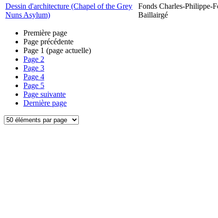
Dessin d'architecture (Chapel of the Grey
Fonds Charles-Philippe-F
Nuns Asylum)
Baillairgé
Première page
Page précédente
Page
1
(page actuelle)
Page
2
Page
3
Page
4
Page
5
Page suivante
Dernière page