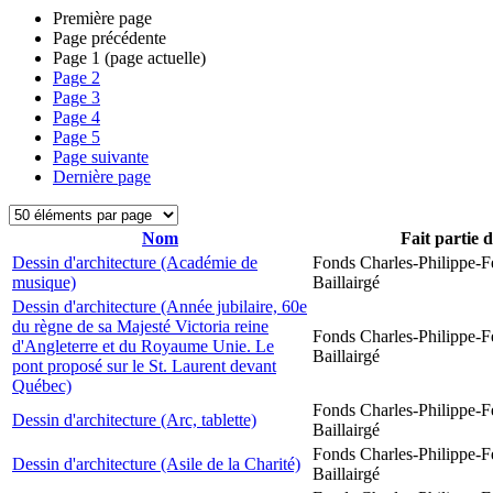
Première page
Page précédente
Page
1
(page actuelle)
Page
2
Page
3
Page
4
Page
5
Page suivante
Dernière page
Nom
Fait partie 
Dessin d'architecture (Académie de
Fonds Charles-Philippe-F
musique)
Baillairgé
Dessin d'architecture (Année jubilaire, 60e
du règne de sa Majesté Victoria reine
Fonds Charles-Philippe-F
d'Angleterre et du Royaume Unie. Le
Baillairgé
pont proposé sur le St. Laurent devant
Québec)
Fonds Charles-Philippe-F
Dessin d'architecture (Arc, tablette)
Baillairgé
Fonds Charles-Philippe-F
Dessin d'architecture (Asile de la Charité)
Baillairgé