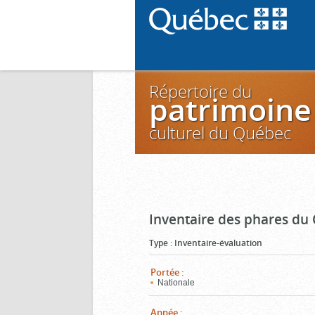
Répertoire du
patrimoine
culturel du Québec
Inventaire des phares du
Type
:
Inventaire-évaluation
Portée
:
Nationale
Année
: