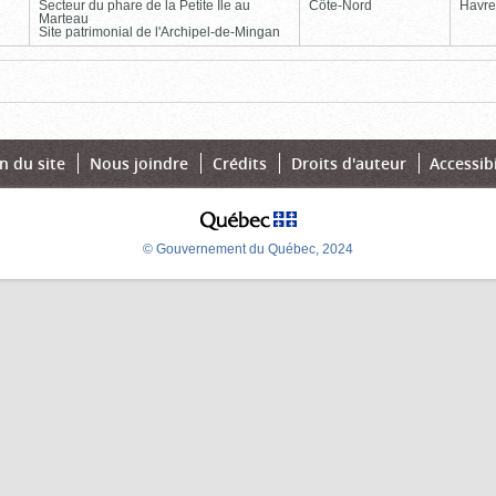
Secteur du phare de la Petite Île au
Côte-Nord
Havre
Marteau
Site patrimonial de l'Archipel-de-Mingan
Page
Dernière
n du site
Nous joindre
Crédits
Droits d'auteur
Accessibi
© Gouvernement du Québec, 2024