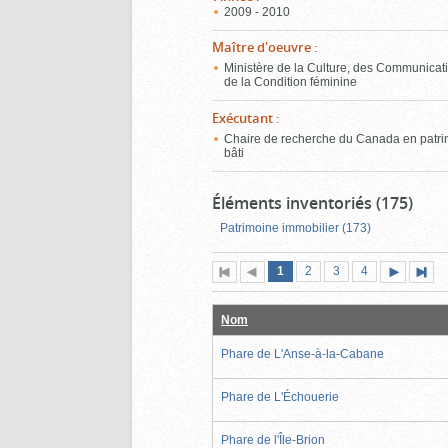
2009 - 2010
Maître d'oeuvre
:
Ministère de la Culture, des Communicati
de la Condition féminine
Exécutant
:
Chaire de recherche du Canada en patr
bâti
Éléments inventoriés (175)
Patrimoine immobilier (173)
Page
(page
Page
Page
Page
1
Première
2
Page
3
4
actuelle)
page
précédente
suivante
page
Nom
Phare de L'Anse-à-la-Cabane
Phare de L'Échouerie
Phare de l'Île-Brion