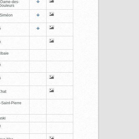
-Dame-des-
Douleurs
-Siméon
é
é
lbaie
é
é
Chat
-Saint-Pierre
ski
é