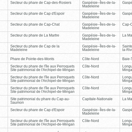
Secteur du phare de Cap-des-Rosiers
Gaspésie--Îles-de-la-
Gasp
Madeleine
Secteur du phare de Cap d'Espoir
Gaspésie--Îles-de-la-
Gasp
Madeleine
Secteur du phare de Cap-Chat
Gaspésie--Îles-de-la-
Cap-
Madeleine
Secteur du phare de La Martre
Gaspésie--Îles-de-la-
La Ma
Madeleine
Secteur du phare de Cap de la
Gaspésie--Îles-de-la-
Saint
Madeleine
Madeleine
la-Ri
Phare de Pointe-des-Monts
Côte-Nord
Baie-T
Secteur du phare de l'île aux Perroquets
Côte-Nord
Longu
Site patrimonial de l'Archipel-de-Mingan
Ming
Secteur du phare de l'île aux Perroquets
Côte-Nord
Longu
Site patrimonial de l'Archipel-de-Mingan
Ming
Secteur du phare de l'île aux Perroquets
Côte-Nord
Longu
Site patrimonial de l'Archipel-de-Mingan
Ming
Site patrimonial du phare du Cap-au-
Capitale-Nationale
La Ma
Saumon
Secteur du phare de Cap d'Espoir
Gaspésie--Îles-de-la-
Gasp
Madeleine
Secteur du phare de l'île aux Perroquets
Côte-Nord
Longu
Site patrimonial de l'Archipel-de-Mingan
Ming