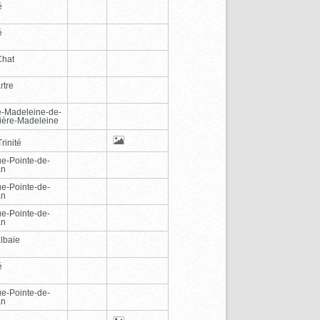
é
é
Chat
rtre
e-Madeleine-de-
vière-Madeleine
rinité
e-Pointe-de-
an
e-Pointe-de-
an
e-Pointe-de-
an
lbaie
é
e-Pointe-de-
an