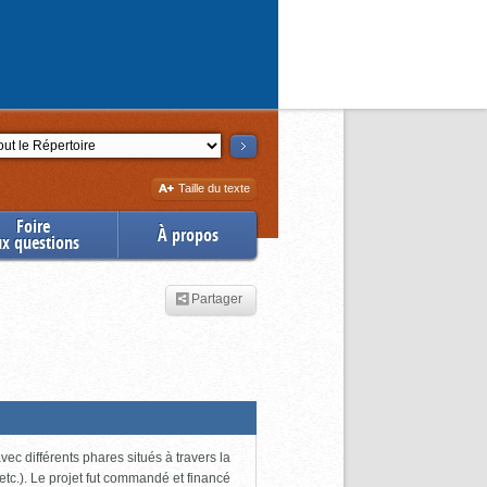
ction
Augmenter
Taille du texte
la
Foire
À propos
ux questions
Partager
ec différents phares situés à travers la
tc.). Le projet fut commandé et financé