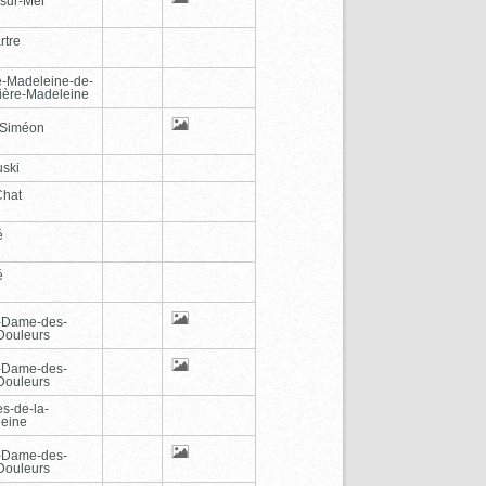
-sur-Mer
rtre
e-Madeleine-de-
vière-Madeleine
-Siméon
ski
Chat
é
é
-Dame-des-
Douleurs
-Dame-des-
Douleurs
es-de-la-
eine
-Dame-des-
Douleurs