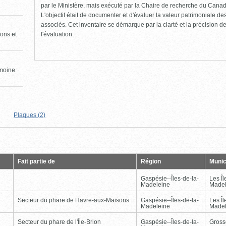
par le Ministère, mais exécuté par la Chaire de recherche du Canad
L'objectif était de documenter et d'évaluer la valeur patrimoniale de
associés. Cet inventaire se démarque par la clarté et la précision de 
l'évaluation.
ons et
imoine
Plaques (2)
Page
Dernière
Fait partie de
Région
Munic
Gaspésie--Îles-de-la-
Les Îl
Madeleine
Madel
Secteur du phare de Havre-aux-Maisons
Gaspésie--Îles-de-la-
Les Îl
Madeleine
Madel
Secteur du phare de l'Île-Brion
Gaspésie--Îles-de-la-
Gross