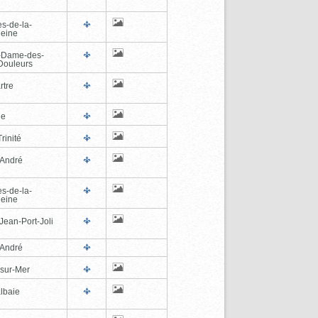
es-de-la-
eine
-Dame-des-
Douleurs
rtre
ne
rinité
-André
es-de-la-
eine
Jean-Port-Joli
-André
-sur-Mer
lbaie