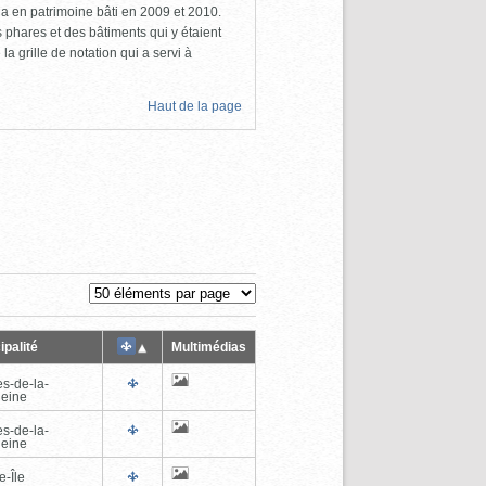
a en patrimoine bâti en 2009 et 2010.
s phares et des bâtiments qui y étaient
la grille de notation qui a servi à
Haut de la page
ipalité
Multimédias
es-de-la-
eine
es-de-la-
eine
e-Île