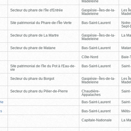
Madeleine
Secteur du phare de l'île d'Entrée
Gaspésie--Îles-de-la-
Les Îl
Madeleine
Madel
Site patrimonial du Phare-de-l'Île-Verte
Bas-Saint-Laurent
Notre
Sept-
Secteur du phare de La Martre
Gaspésie--Îles-de-la-
La Ma
Madeleine
Secteur du phare de Matane
Bas-Saint-Laurent
Mata
Côte-Nord
Baie-T
Site patrimonial de l'île du Pot à l'Eau-de-
Bas-Saint-Laurent
Saint
vie
Secteur du phare du Borgot
Gaspésie--Îles-de-la-
Les Îl
Madeleine
Madel
Secteur du phare du Pilier-de-Pierre
Chaudière-
Saint-
Appalaches
vie
Bas-Saint-Laurent
Saint
is
Bas-Saint-Laurent
Métis
Capitale-Nationale
La Ma