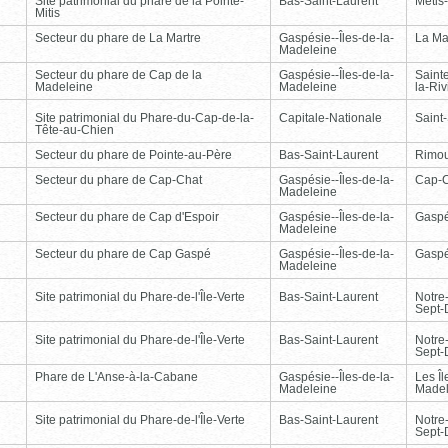
Site patrimonial du phare de la Pointe-
Bas-Saint-Laurent
Métis
Mitis
Secteur du phare de La Martre
Gaspésie--Îles-de-la-
La Ma
Madeleine
Secteur du phare de Cap de la
Gaspésie--Îles-de-la-
Saint
Madeleine
Madeleine
la-Ri
Site patrimonial du Phare-du-Cap-de-la-
Capitale-Nationale
Saint
Tête-au-Chien
Secteur du phare de Pointe-au-Père
Bas-Saint-Laurent
Rimou
Secteur du phare de Cap-Chat
Gaspésie--Îles-de-la-
Cap-
Madeleine
Secteur du phare de Cap d'Espoir
Gaspésie--Îles-de-la-
Gasp
Madeleine
Secteur du phare de Cap Gaspé
Gaspésie--Îles-de-la-
Gasp
Madeleine
Site patrimonial du Phare-de-l'Île-Verte
Bas-Saint-Laurent
Notre
Sept-
Site patrimonial du Phare-de-l'Île-Verte
Bas-Saint-Laurent
Notre
Sept-
Phare de L'Anse-à-la-Cabane
Gaspésie--Îles-de-la-
Les Îl
Madeleine
Madel
Site patrimonial du Phare-de-l'Île-Verte
Bas-Saint-Laurent
Notre
Sept-