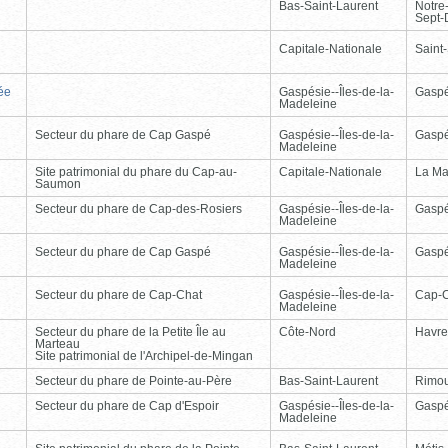
Bas-Saint-Laurent
Notre
Sept-
Capitale-Nationale
Saint
ée
Gaspésie--Îles-de-la-
Gasp
Madeleine
Secteur du phare de Cap Gaspé
Gaspésie--Îles-de-la-
Gasp
Madeleine
Site patrimonial du phare du Cap-au-
Capitale-Nationale
La Ma
Saumon
Secteur du phare de Cap-des-Rosiers
Gaspésie--Îles-de-la-
Gasp
Madeleine
Secteur du phare de Cap Gaspé
Gaspésie--Îles-de-la-
Gasp
Madeleine
Secteur du phare de Cap-Chat
Gaspésie--Îles-de-la-
Cap-
Madeleine
Secteur du phare de la Petite Île au
Côte-Nord
Havre
Marteau
Site patrimonial de l'Archipel-de-Mingan
Secteur du phare de Pointe-au-Père
Bas-Saint-Laurent
Rimou
Secteur du phare de Cap d'Espoir
Gaspésie--Îles-de-la-
Gasp
Madeleine