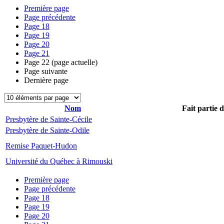
Première page
Page précédente
Page
18
Page
19
Page
20
Page
21
Page
22
(page actuelle)
Page suivante
Dernière page
Nom
Fait partie 
Presbytère de Sainte-Cécile
Presbytère de Sainte-Odile
Remise Paquet-Hudon
Université du Québec à Rimouski
Première page
Page précédente
Page
18
Page
19
Page
20