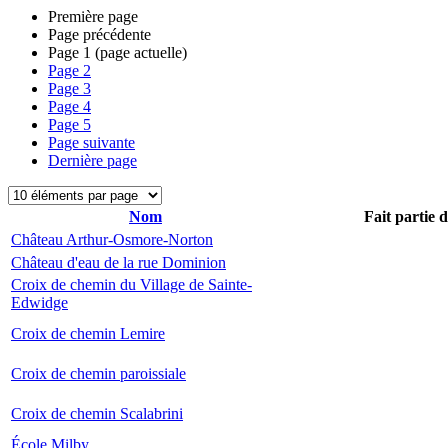
Première page
Page précédente
Page
1
(page actuelle)
Page
2
Page
3
Page
4
Page
5
Page suivante
Dernière page
Nom
Fait partie 
Château Arthur-Osmore-Norton
Château d'eau de la rue Dominion
Croix de chemin du Village de Sainte-
Edwidge
Croix de chemin Lemire
Croix de chemin paroissiale
Croix de chemin Scalabrini
École Milby