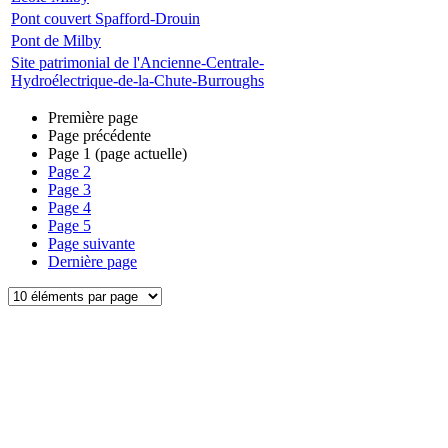
Pont couvert Spafford-Drouin
Pont de Milby
Site patrimonial de l'Ancienne-Centrale-
Hydroélectrique-de-la-Chute-Burroughs
Première page
Page précédente
Page
1
(page actuelle)
Page
2
Page
3
Page
4
Page
5
Page suivante
Dernière page