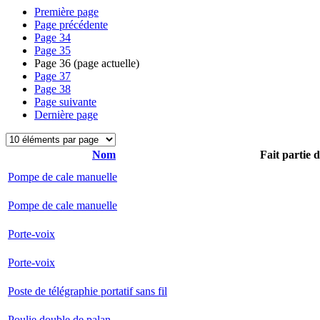
Première page
Page précédente
Page
34
Page
35
Page
36
(page actuelle)
Page
37
Page
38
Page suivante
Dernière page
Nom
Fait partie 
Pompe de cale manuelle
Pompe de cale manuelle
Porte-voix
Porte-voix
Poste de télégraphie portatif sans fil
Poulie double de palan