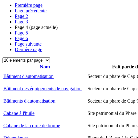
Première page
Page précédente
Page
2
Page
3
Page
4
(page actuelle)
Page
5
Page
6
Page suivante
Dernière page
Nom
Fait partie 
Bâtiment d'automatisation
Secteur du phare de Cap-
Bâtiment des équipements de navigation
Secteur du phare de Cap 
Bâtiments d'automatisation
Secteur du phare de Cap
Cabane à l'huile
Site patrimonial du Phare-
Cabane de la corne de brume
Site patrimonial du Phare-
Dépendance
Phare de L'Anse-à-la-Ca