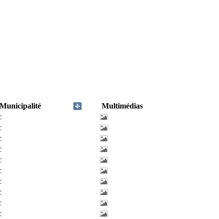
Municipalité
Multimédias
c
c
c
c
c
c
c
c
c
c