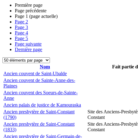
Première page
Page précédente
Page
1
(page actuelle)
Page
2
Page
3
Page
4
Page
5
Page suivante
Dernière page
Nom
Fait partie 
Ancien couvent de Saint-Ubalde
Ancien couvent de Sainte-Anne-des-
Plaines
Ancien couvent des Soeurs-de-Sainte-
Anne
Ancien palais de justice de Kamouraska
Ancien presbytère de Saint-Constant
Site des Anciens-Presbytè
(1790)
Constant
Ancien presbytère de Saint-Constant
Site des Anciens-Presbytè
(1833)
Constant
Ancien presbytère de Saint-Germain-de-