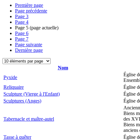
Première page
Page précédente
Page
3
Page
4
Page
5
(page actuelle)
Page
6
Page
7
Page suivante
Dernière page
Nom
Église d
Pyxide
Ensemble
Reliquaire
Église d
Sculpture (Vierge à l'Enfant)
Église d
Sculptures (Anges)
Église d
Ancienne
Biens mo
Tabernacle et maître-autel
des XVII
Biens mo
anciens 
Tasse à quêter
Église d