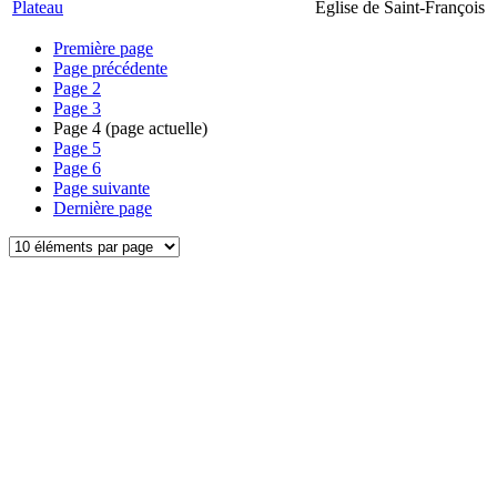
Plateau
Église de Saint-François
Première page
Page précédente
Page
2
Page
3
Page
4
(page actuelle)
Page
5
Page
6
Page suivante
Dernière page