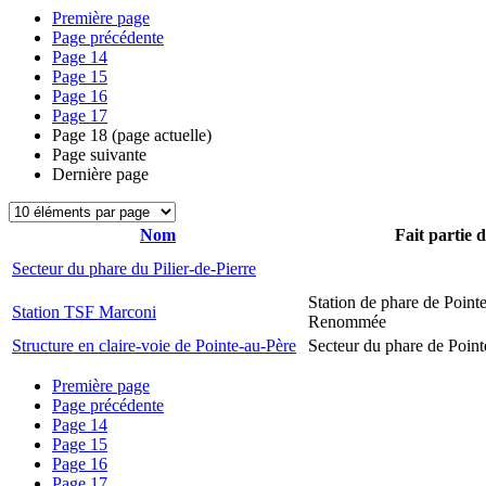
Première page
Page précédente
Page
14
Page
15
Page
16
Page
17
Page
18
(page actuelle)
Page suivante
Dernière page
Nom
Fait partie 
Secteur du phare du Pilier-de-Pierre
Station de phare de Pointe
Station TSF Marconi
Renommée
Structure en claire-voie de Pointe-au-Père
Secteur du phare de Point
Première page
Page précédente
Page
14
Page
15
Page
16
Page
17