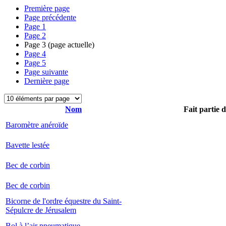
Première page
Page précédente
Page
1
Page
2
Page
3
(page actuelle)
Page
4
Page
5
Page suivante
Dernière page
Nom
Fait partie 
Baromètre anéroïde
Bavette lestée
Bec de corbin
Bec de corbin
Bicorne de l'ordre équestre du Saint-
Sépulcre de Jérusalem
Bol à l’air pneumatique