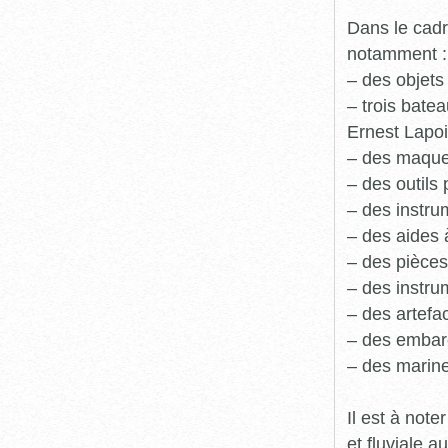
Dans le cadr
notamment :
– des objets
– trois batea
Ernest Lapoi
– des maque
– des outils 
– des instru
– des aides 
– des pièces
– des instru
– des artefa
– des embarc
– des marine
Il est à not
et fluviale 