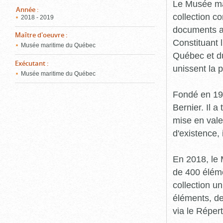
pou
Le Musée ma
ferm
Année
:
collection c
2018 - 2019
documents an
Maître d'oeuvre
:
Constituant 
Musée maritime du Québec
Québec et du
Exécutant
:
unissent la 
Musée maritime du Québec
Fondé en 19
Bernier. Il a
mise en vale
d'existence,
En 2018, le
de 400 éléme
collection u
éléments, de
via le Réper