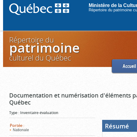
Ministère de la Cult
Répertoire du patrimoine c
Répertoire du
patrimoine
culturel du Québec
Accueil
Documentation et numérisation d'éléments pa
Québec
Type
:
Inventaire-évaluation
Résumé
(Boi
Portée
:
ouve
Nationale
cliq