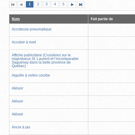
Page
(page
Page
Page
Page
Page
1
Première
2
Page
3
4
5
Page
Dernière
actuelle)
page
précédente
suivante
page
Nom
Fait partie de
Accoteuse pneumatique
Accotoir à rivet
Affiche publicitaire (Croisières sur le
majestueux St. Laurent et l’incomparable
Saguenay dans la belle province de
Québec)
Aiguille à voiles courbe
Alésoir
Alésoir
Alésoir
Ancre à jas