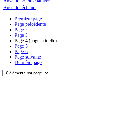
Anse de pot de chambre
Anse de réchaud
Première page
Page précédente
Page
2
Page
3
Page
4
(page actuelle)
Page
5
Page
6
Page suivante
Dernière page