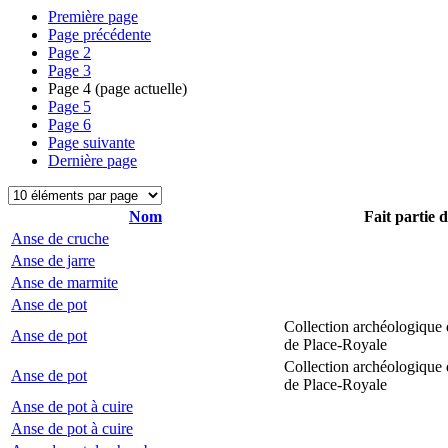
Première page
Page précédente
Page
2
Page
3
Page
4
(page actuelle)
Page
5
Page
6
Page suivante
Dernière page
Nom
Fait partie 
Anse de cruche
Anse de jarre
Anse de marmite
Anse de pot
Collection archéologique 
Anse de pot
de Place-Royale
Collection archéologique 
Anse de pot
de Place-Royale
Anse de pot à cuire
Anse de pot à cuire